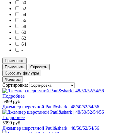
50
52
54
56
58
60
62
64
-
Применить
Применить
Сбросить
Сбросить фильтры
Фильтры
Сортировка:
Подробнее
5999 руб
Джемпер шерстяной Paul&shark | 48/50/52/54/56
Подробнее
5999 руб
Джемпер шерстяной Paul&shark | 48/50/52/54/56