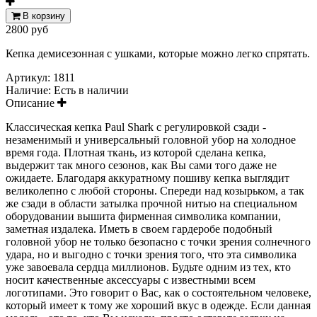
В корзину
2800 руб
Кепка демисезонная с ушками, которые можно легко спрятать.
Артикул:
1811
Наличие:
Есть в наличии
Описание
Классическая кепка Paul Shark с регулировкой сзади -
незаменимый и универсальный головной убор на холодное
время года. Плотная ткань, из которой сделана кепка,
выдержит так много сезонов, как Вы сами того даже не
ожидаете. Благодаря аккуратному пошиву кепка выглядит
великолепно с любой стороны. Спереди над козырьком, а так
же сзади в области затылка прочной нитью на специальном
оборудовании вышита фирменная символика компании,
заметная издалека. Иметь в своем гардеробе подобный
головной убор не только безопасно с точки зрения солнечного
удара, но и выгодно с точки зрения того, что эта символика
уже завоевала сердца миллионов. Будьте одним из тех, кто
носит качественные аксессуары с известными всем
логотипами. Это говорит о Вас, как о состоятельном человеке,
который имеет к тому же хороший вкус в одежде. Если данная